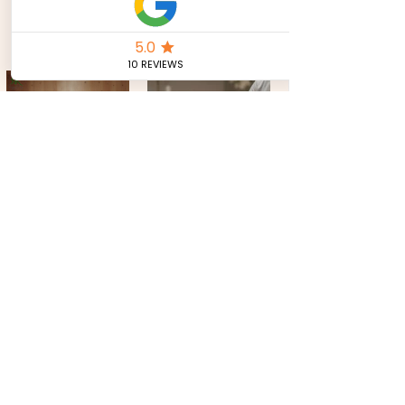
Leave a Review
CONTACT US
Tel:
+39 351 321 0224
royalkeycosmetics@gmail.com
JOIN OUR MAILING LIST