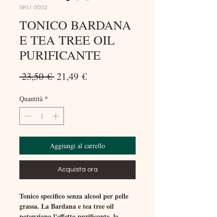
SKU: 0002
TONICO BARDANA
E TEA TREE OIL
PURIFICANTE
Prezzo
Prezzo
 23,50 € 
21,49 €
regolare
scontato
Quantità
*
Aggiungi al carrello
Acquista ora
Tonico specifico senza alcool per pelle
grassa. La Bardana e tea tree oil
potenziano l'effetto purificante, le