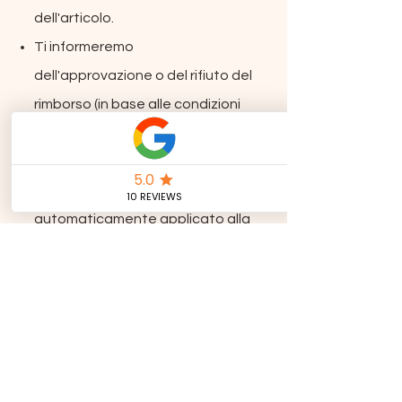
dell'articolo.
Ti informeremo
dell'approvazione o del rifiuto del
rimborso (in base alle condizioni
del prodotto).
Se il rimborso viene approvato,
verrà elaborato e un credito sarà
automaticamente applicato alla
tua carta di credito o al metodo
di pagamento originale, entro 5-
7 giorni lavorativi.
6. Articoli difettosi o