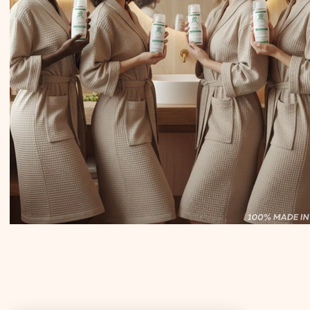
CONTACT US
Tel: +39 351 321 0224
royalkeycosmetics@gmail.com