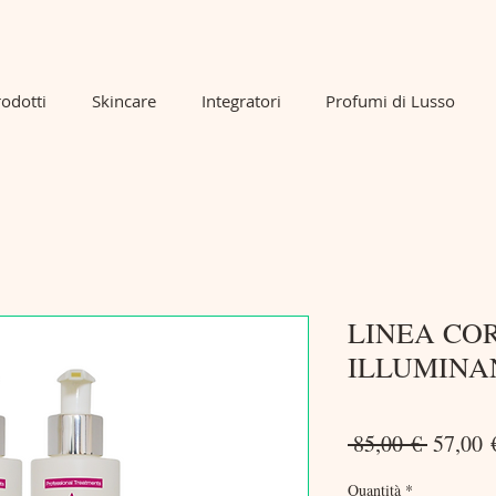
odotti
Skincare
Integratori
Profumi di Lusso
LINEA CO
ILLUMINA
Prezzo
 85,00 € 
57,00 
regolar
Quantità
*