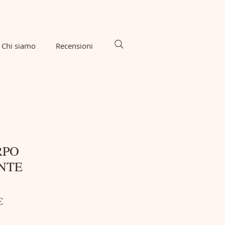
Chi siamo
Recensioni
RPO
NTE
Prezzo
€
e
scontato