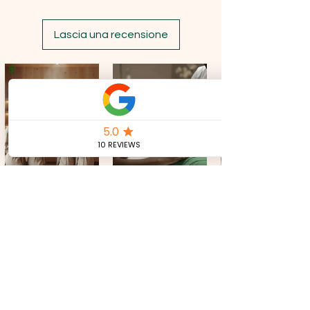
Isopropyl Myristate,Isopropyl
Palmitate,
Tocopherol, Tocopheryl Acetate,
Lascia una recensione
Ascorbic Acid, Sodium
Benzoate,Potassium
Sorbate, Benzyl
Alcohol, Benzoic Acid, Dehydroacetic
Acid, Parfum.
CONTACT US
Tel:
+39 351 321 0224
royalkeycosmetics@gmail.com