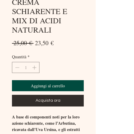
CREMA
SCHIARENTE E
MIX DI ACIDI
NATURALI
Prezzo
Prezzo
 25,00 € 
23,50 €
regolare
scontato
Quantità
*
Aggiungi al carrello
Acquista ora
A base di componenti noti per la loro
azione schiarente, come l’Arbutina,
ricavata dall'Uva Ursina, e gli estratti