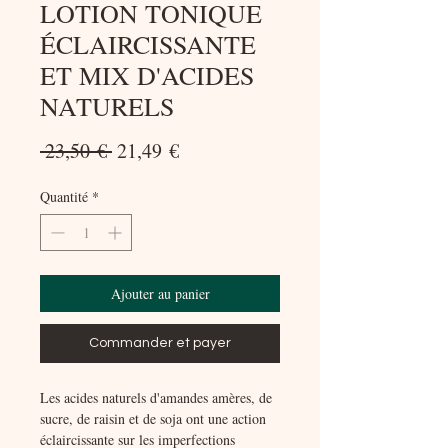
LOTION TONIQUE
ÉCLAIRCISSANTE
ET MIX D'ACIDES
NATURELS
Prix
Prix
 23,50 € 
21,49 €
original
promotionnel
Quantité
*
Ajouter au panier
Commander et payer
Les acides naturels d'amandes amères, de
sucre, de raisin et de soja ont une action
éclaircissante sur les imperfections