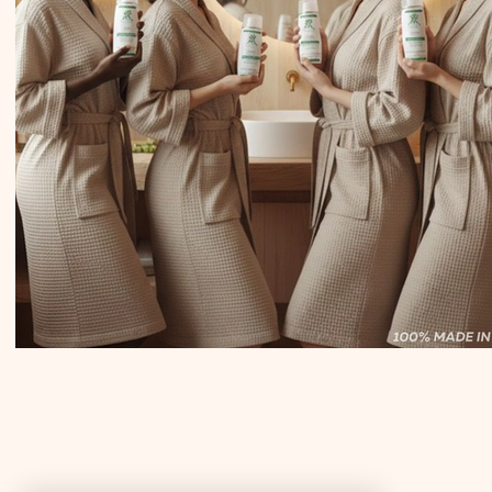
CONTACTEZ-NOUS
Tél : +39 351 321 0224
royalkeycosmetics@gmail.com