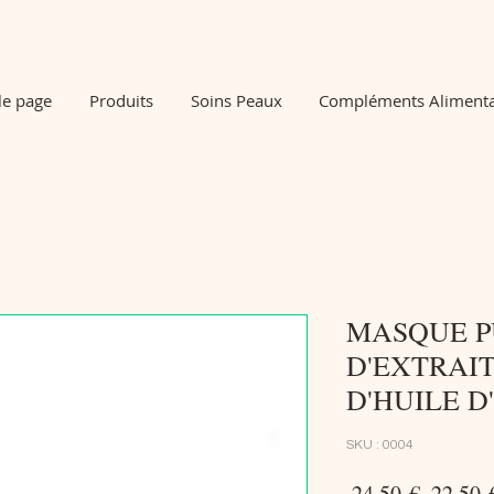
le page
Produits
Soins Peaux
Compléments Alimenta
MASQUE P
D'EXTRAI
D'HUILE D
SKU : 0004
Prix
 24,50 € 
22,50 