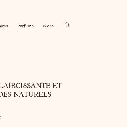
ires
Parfums
More
LAIRCISSANTE ET
IDES NATURELS
Prix
€
l
promotionnel