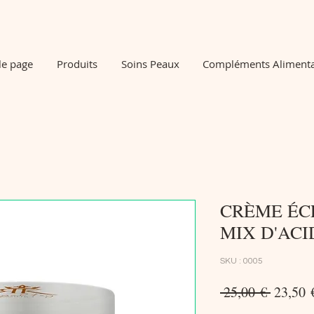
le page
Produits
Soins Peaux
Compléments Alimenta
CRÈME ÉC
MIX D'AC
SKU : 0005
Prix
 25,00 € 
23,50 
origina