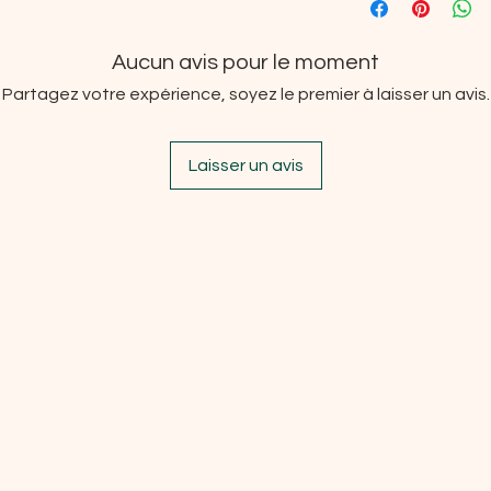
glycérine,
Acide mandéli
muqueuses et les plaies o
Persea Gratissima, stéara
composants présents dans
fruit de Capparis Spinosa,
Aucun avis pour le moment
Europaea,
Extrait de frui
d'Oryza Sativa, palmitoy
Partagez votre expérience, soyez le premier à laisser un avis.
hydrolysée, myristate d'
d'isopropyle,
Tocophérol
ascorbique, benzoate de
Laisser un avis
benzylique, acide benzo