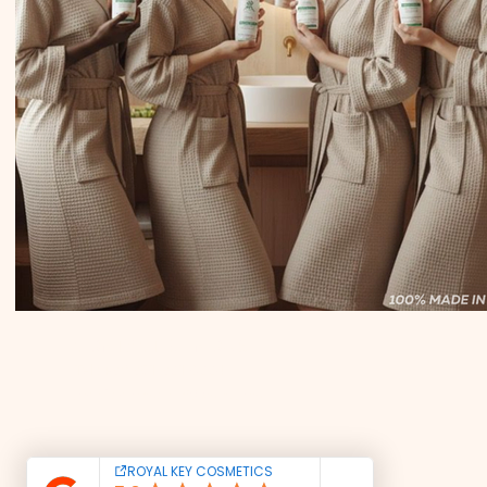
CONTACTEZ-NOUS
Tél : +39 351 321 0224
royalkeycosmetics@gmail.com