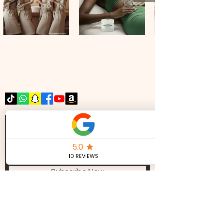
CONTACTEZ-NOUS
Tél :
+39 351 321 0224
royalkeycosmetics@gmail.com
JOIGNEZ-VOUS À NOTRE LISTE
D'ENVOI
Subscribe Now